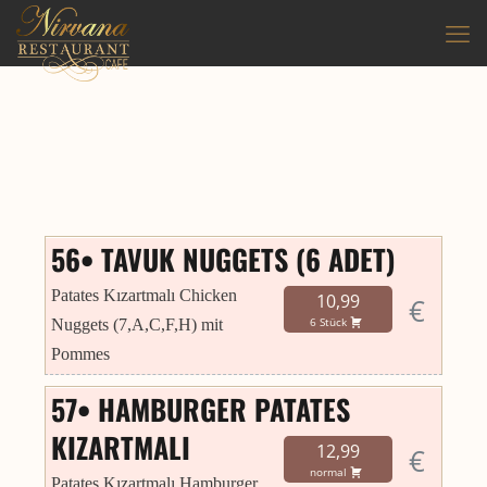
56• TAVUK NUGGETS (6 ADET)
Patates Kızartmalı Chicken
10,99
€
Nuggets (7,A,C,F,H) mit
6 Stück
Pommes
57• HAMBURGER PATATES
KIZARTMALI
12,99
€
normal
Patates Kızartmalı Hamburger