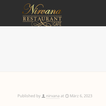
Published by
nirvana
at
März 6, 2023