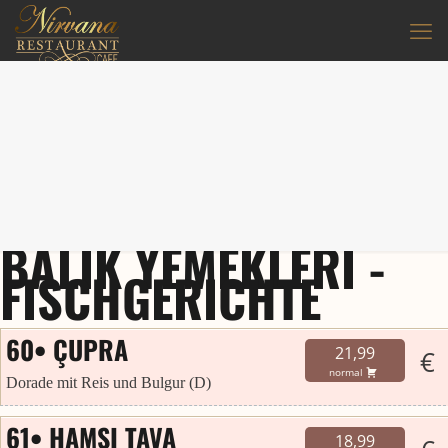
BALIK YEMEKLERI -
FISCHGERICHTE
60• ÇUPRA
21,99
€
normal
Dorade mit Reis und Bulgur (D)
61• HAMSI TAVA
18,99