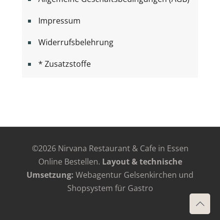
Impressum
Widerrufsbelehrung
* Zusatzstoffe
©
2026 Nirvana Restaurant & Cafe in Essen
Online Bestellen.
Layout & technische
Umsetzung:
Webagentur Gelsenkirchen
und
Shopsystem für Gastro