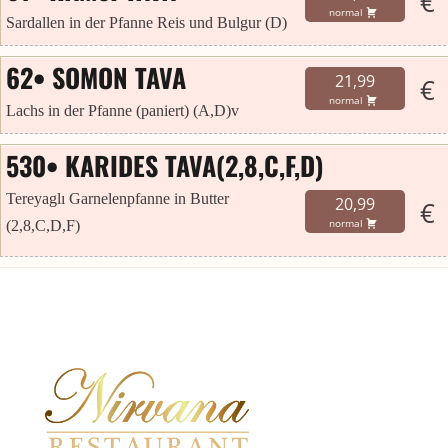
€
normal
Sardallen in der Pfanne Reis und Bulgur (D)
62• SOMON TAVA
21,99
€
normal
Lachs in der Pfanne (paniert) (A,D)v
530• KARIDES TAVA(2,8,C,F,D)
Tereyaglı Garnelenpfanne in Butter
20,99
€
(2,8,C,D,F)
normal