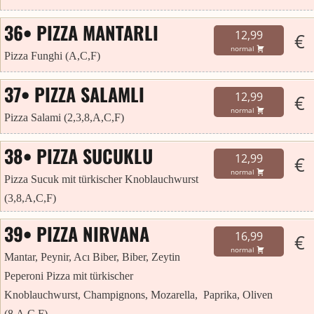
36• PIZZA MANTARLI
12,99
€
normal
Pizza Funghi (A,C,F)
37• PIZZA SALAMLI
12,99
€
normal
Pizza Salami (2,3,8,A,C,F)
38• PIZZA SUCUKLU
12,99
€
normal
Pizza Sucuk mit türkischer Knoblauchwurst
(3,8,A,C,F)
39• PIZZA NIRVANA
16,99
€
normal
Mantar, Peynir, Acı Biber, Biber, Zeytin
Peperoni Pizza mit türkischer
Knoblauchwurst, Champignons, Mozarella, Paprika, Oliven
(8,A,C,F)